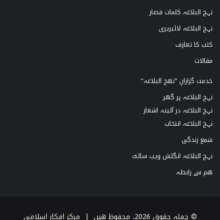
نہج البلاغہ کلمات قصار
نہج البلاغہ لائبریری
کتب کا تعارف
مقالات
خدمت گزارانِ ”نھج البلاغہ“
نہج البلاغہ ہر گھر
نہج البلاغہ در آئینہ اشعار
نہج البلاغہ انتخاب
شمع زندگی
نہج البلاغہ انگلش ویب سائٹ
ھم سے رابطہ
© جملہ حقوق 2026، محفوظ ھیں |
مرکز افکار اسلامی