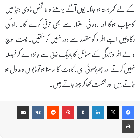
کے لئے کمر بستہ ہو جانا۔ یوں آگے بڑھنے والا شخص مادی دنیا میں
کامیاب ہوگا اور روحانی اعتبار سے بھی ترقی کرے گا۔ راہ کی
رکاوٹیں ایسے افراد کو مقصد سے دور نہیں کرسکتیں۔ پست سوچ
والے افراد زندگی کے مسائل کا باریک بینی سے جائزہ لے کر فیصلہ
نہیں کرتے اور پھر چھوٹی سی رکاوٹ کا سامنا ہو تو مایوس و بد دل ہو
جاتے ہیں اور شکست کھا کر بیٹھ جاتے ہیں۔
Share via Email
VKontakte
Reddit
Pinterest
Tumblr
LinkedIn
Print