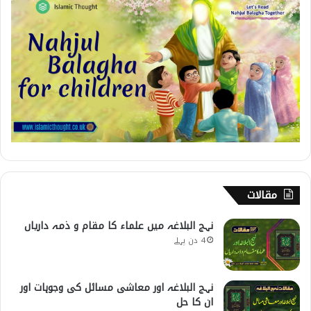
مقالات
نہج البلاغہ میں علماء کا مقام و ذمہ داریاں
4 دن پہلے
نہج البلاغہ اور معاشی مسائل کی وجوہات اور
ان کا حل