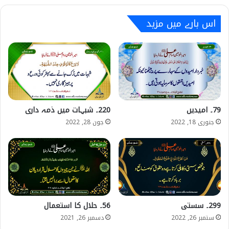
اس بارے میں مزید
79۔ امیدیں
220۔ شبہات میں ذمہ داری
جنوری 18, 2022
جون 28, 2022
299۔ سستی
56۔ حلال کا استعمال
ستمبر 26, 2022
دسمبر 26, 2021