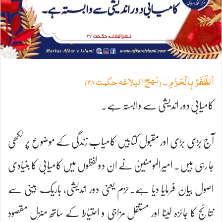
اَلظَّفَرُ بِالْحَزْمِ۔ (نہج البلاغہ حکمت ۴۸)
کامیابی دور اندیشی سے وابستہ ہے۔
آج بڑی بڑی اور مقبول کتابیں کامیاب زندگی کے موضوع پر لکھی
جا رہی ہیں۔ امیرالمومنینؑ نے ان دو لفظوں میں کامیابی کا بنیادی
اصول بیان فرمایا دیا ہے۔حزم یعنی دور اندیشی، باریک بینی سے
نتائج کا جائزہ لینا اور مستقل مزاجی و احتیاط کے ساتھ منزل مقصود