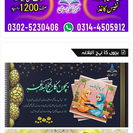
بچوں کا نہج البلاغہ