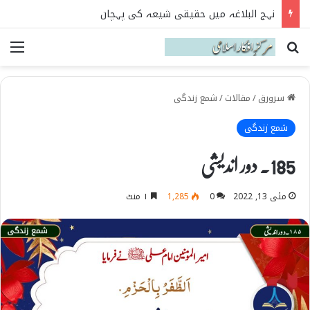
تربیت اولاد کے بنیادی اصول نہج البلاغہ کی روشنی میں
Search for
می
سرورق
/
مقالات
/
شمع زندگی
شمع زندگی
185۔ دور اندیشی
مئی 13, 2022
0
1,285
۱ منٹ