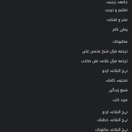
جامعہ زینبیہ
تعلیم و تربیت
r
e
o
نشر و اشاعت
a
k
ہمارے کام
m
مطبوعات
ترجمه قرآن شیخ محسن علی
ترجمه قرآن علامہ نقن صاحب
نہج البلاغہ اردو
صحیفہ کاملہ
شمع زندگی
مزید کتب
نہج البلاغہ اردو
نہج البلاغہ خطبات
نہج البلاغہ مکتوبات