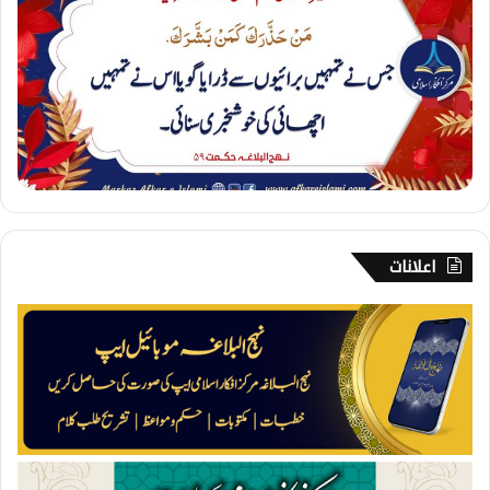
3
۔
س
چ
ی
ر
ا
ہ
ن
م
ا
ئ
اعلانات
ی