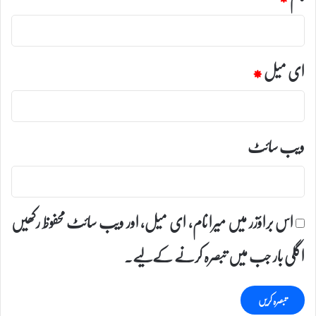
ای میل
*
ویب‌ سائٹ
اس براؤزر میں میرا نام، ای میل، اور ویب سائٹ محفوظ رکھیں
اگلی بار جب میں تبصرہ کرنے کےلیے۔