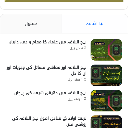
نیا اضافہ
مقبول
نہج البلاغہ میں علماء کا مقام و ذمہ داریاں
4 دن پہلے
نہج البلاغہ اور معاشی مسائل کی وجوہات اور
ان کا حل
1 ہفتہ پہلے
نہج البلاغہ میں حقیقی شیعہ کی پہچان
1 ہفتہ پہلے
تربیت اولاد کے بنیادی اصول نہج البلاغہ کی
روشنی میں