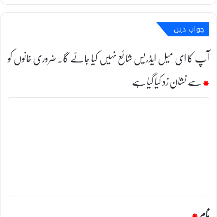
جواب دیں
آپ کا ای میل ایڈریس شائع نہیں کیا جائے گا۔
ضروری خانوں کو
*
سے نشان زد کیا گیا ہے
ت
ب
ص
ر
ہ
*
نام
*