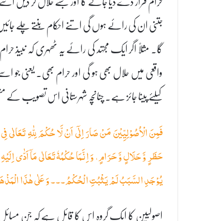
حرام قرار دے دیا جائے گا اور جسے حلال کر دیں اسے واقعی
جتنی ان کی رائے ہوں گی اتنے احکام بنتے چلے جائیں گ
گا۔ مثلاً اگر ایک مجتہد کی رائے یہ ٹھہری کہ نبیذ حر
واقعی میں حلال بھی ہو گی اور حرام بھی۔ یعنی جو اسے ح
کیلئے پینا جائز ہے۔ چنانچہ شہرستانی اس تصویب کے م
فَمِنَ الْاُصُوْلِيِّيْنَ مَنْ صَارَ اِلٰۤى اَنْ لَّا حُكْمَ لِلّٰهِ تَعَالٰى فِی
حَظَرٍ وَّ حَلَالٍ وَّ حَرَامٍ، وَ اِنَّمَا حُكْمُهٗ تَعَالٰى مَاۤ اَدّٰى اِلَي
يُوْجَدِ السَّبَبُ لَمْ يَثْبُتِ الْحُكْمُ۔۔۔ وَ عَلٰى هٰذَا الْمَذْهَ
اصولیین کا ایک گروہ اس کا قائل ہے کہ جن مسائل میں ا