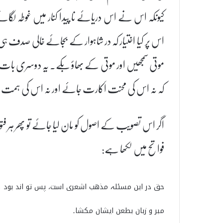
کیونکہ اس نے اس دریائے نا پیدا کنار میں غوطہ لگانے
اس پر کیا اختیار کہ در شاہوار کے بجائے خالی صدف ہ
موتی سمجھیں اور موتی کے بھاؤ بکے۔ یہ دوسری بات ہ
کہ نہ اس کی محنت اَکارت جائے اور نہ اس کی ہمت
اگر اس تصویب کے اصول کو مان لیا جائے تو پھر ہر فتوی
فواتح میں لکھا ہے:
حق در این مسئلہ مذھب اشعری است، پس تو اند بود کہ
مبر و زبان بطعن ایشان مکشا۔