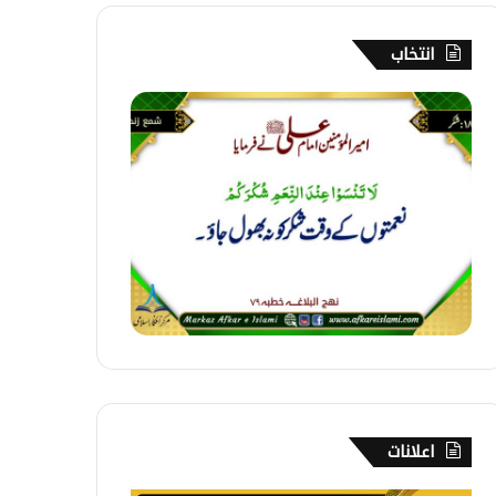
انتخاب
1
8
۔
ش
ک
ر
اعلانات