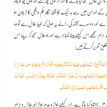
 حلال سمجھ لیا جائے گا اور اگر کوئی کچھ کہے اور کوئی کچھ تو پھر
ے اور ان میں سے ہر ایک کا نقطہ نگاہ حکم واقعی کا ترجمان ہو
ام ہے اور دوسرے مجتہد کی رائے یہ ہوئی کہ نبیذ حلال ہے تو وہ
رام سمجھے اس کیلئے پینا ناجائز ہے اور جو حلال سمجھ کر پئے اس
تعلق تحریر کرتے ہیں:
 الْوَقَآئِعِ الْمُجْتَهَدِ فِيْهَا حُكْمًۢا بِعَيْنِهٖ قَبْلَ الْاِجْتِهَادِ مِنْ جَوَازٍ وَّ
ْهِ اجْتِهَادُ الْمُجْتَهِدِ وَ اَنَّ هٰذَا الْحُكْمَ مَنُوْطٌۢ بِهٰذَا السَّبَبِ، فَمَا لَمْ
بِ كُلُّ مُجْتَهِدٍ مُصِيْبٌ فِی الْحُكْمِ.
جتہاد کیا جاتا ہے، ان کیلئے جواز و عدم جواز اور حلال و حرام