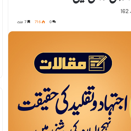
0
716
7 منٹ