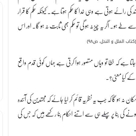
د کی رائے ہوتی ہے وہی خدا کا حکم ہوتا ہے۔ کیونکہ حکم کا قرار
 طے ہو۔ اگر یہ چیز نہ ہو گی تو حکم بھی ثابت نہ ہو گا۔ اور اس
کتاب الملل و النحل، ص۹۸)
تا ہے کہ خطا تو وہاں متصور ہوا کرتی ہے جہاں کوئی قدم واقع
 کے کیا معنی؟۔
ہ ہو گا کہ جب یہ نظریہ قائم کر لیا جائے کہ مجتہدین کی آئندہ
نے کی بنا پر پہلے ہی سے اتنے احکام بنا رکھے ہیں کہ جس کی
۔