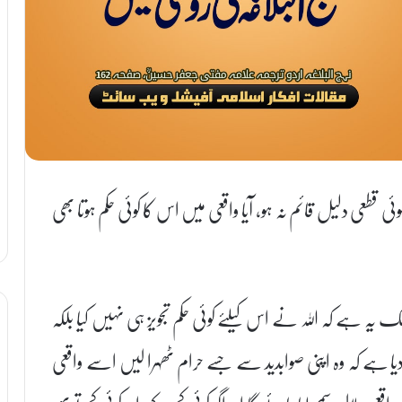
قطعی دلیل قائم نہ ہو، آیا واقعی میں اس کا کوئی حکم ہوتا بھی
لک یہ ہے کہ اللہ نے اس کیلئے کوئی حکم تجویز ہی نہیں کیا بلکہ
پ دیا ہے کہ وہ اپنی صوابدید سے جسے حرام ٹھہرا لیں اسے واقعی