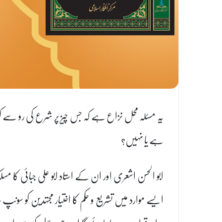
یہ مسئلہ محل نزاع ہے کہ جس چیز پر شرع کی رو سے کوئی 
ہے یا نہیں؟
ابو الحسن اشعری اور ان کے استاد ابو علی جبائی کا مس
ایسے موارد میں تشریع و حکم کا اختیار مجتہدین کو سون