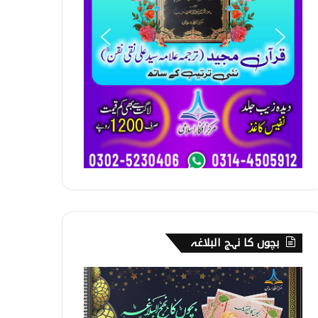
بچوں کا نہج البلاغہ