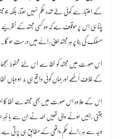
کے اعتبار سے کوئی طے شدہ حکم نہیں ہوتا، بلکہ جو مجتہ
پانا ہی اس پر موقوف ہے کہ وہ کسی مجتہد کے نظرئیے سے
مسلک کی بنا پر ہر مجتہد اپنی رائے میں درست ہو گا۔
(
اس صورت میں مجتہد کو خطا سے اس لئے محفوط سمجھا جا
کے خلاف اُٹھے اور جہاں کوئی واقع ہی نہ ہو وہاں خطا
اس کے علاوہ اس صورت میں بھی مجتہد سے خطا کا امکان ن
جتنی رائیں ہونے والی تھیں اللہ نے ان سے با خبر ہو
وجہ سے ہر رائے حکم واقعی کے مطابق ہی پڑتی ہے