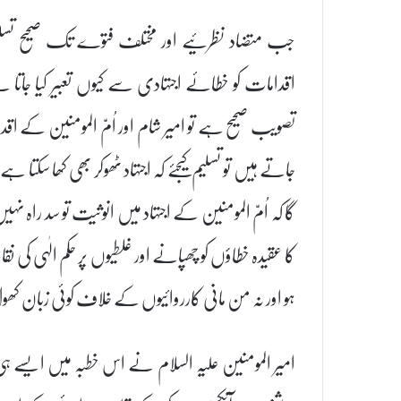
جب متضاد نظرئیے اور مختلف فتوے تک صحیح تسل
اقدامات کو خطائے اجتہادی سے کیوں تعبیر کیا جاتا ہے
تصویب صحیح ہے تو امیر شام اور اُمّ المومنین کے اق
جاتے ہیں تو تسلیم کیجئے کہ اجتہاد ٹھوکر بھی کھا سکتا
گا کہ اُمّ المومنین کے اجتہاد میں انوثیت تو سد راہ نہیں
کا عقیدہ خطاؤں کو چھپانے اور غلطیوں پر حکم الٰہی کی نقاب
ہو اور نہ من مانی کارروائیوں کے خلاف کوئی زبان ک
امیر المومنین علیہ السلام نے اس خطبہ میں ایسے ہی ل