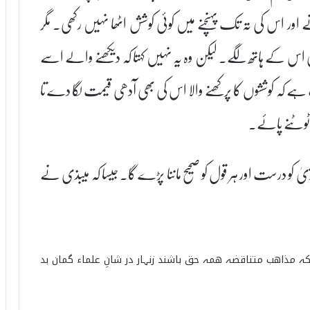
 اور اس کی تہ تک پہنچنے میں کوئی کوشش اٹھا نہیں رکھی۔ مگر
ی اس کے ہاتھ لگے۔ لیکن وہ یہ نہیں کہتا کہ دیکھنے والے اسے
ے کہ کوششوں کا پرکھنے والا اس کی بھی آدھی قیمت لگا دے تا
 ٹوٹنے پائے۔
ٰ کو درست اور ہر قول کو صحیح ماننا پڑے گا۔ جیسا کہ میبذی نے
 مذاھب متناقضہ ھمہ حق باشند زنہار در شانِ علماء گمان بد