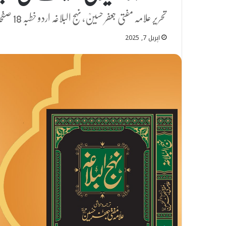
تحریر علامہ مفتی جعفر حسینؒ، نہج البلاغہ اردو خطبہ 18 صفحہ 162
اپریل 7, 2025