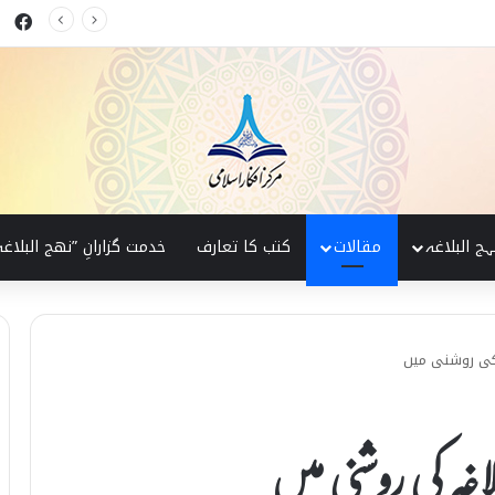
ok
 البلاغہ کی روشنی میں
ہج البلاغہ
مقالات
کتب کا تعارف
خدمت گزارانِ ”نھج البلاغہ
 کی روشنی میں
بلاغہ کی روشنی میں