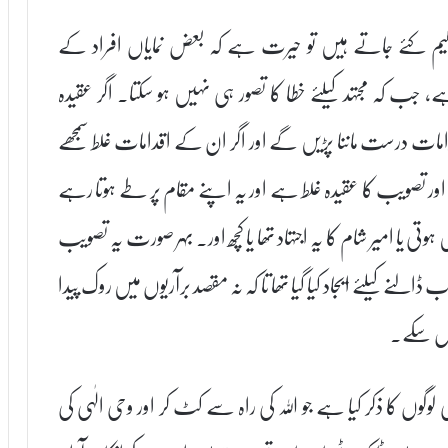
یم کئے جاتے ہیں تو حیرت ہے کہ بعض نمایاں افراد کے
، جب کہ مجتہد کیلئے خطا کا تصور ہی نہیں ہو سکتا۔ اگر عقیدہ
دامات درست ماننا پڑیں گے اور اگر ان کے اقدامات غلط سمجھے
 ہے اور تصویب کا عقیدہ غلط ہے اور یہ اپنے مقام پر طے ہوتا رہے
 ہوتی یا امیر شام کا یہ اجتہاد تھا یا کچھ اور۔ بہر صورت یہ تصویب
 ڈالنے کیلئے ایجاد کیا گیا تھا تا کہ نہ مقصد برآریوں میں روک پیدا
ھول سکے۔
وگوں کا ذکر کیا ہے جو اللہ کی راہ سے کٹ کر اور وحی الٰہی کی