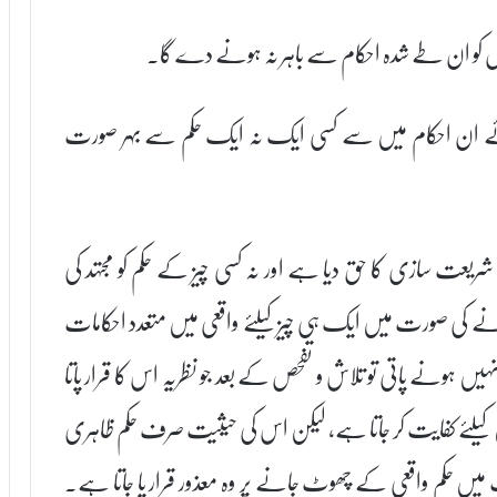
رایوں کو ان طے شدہ احکام سے باہر نہ ہونے دے گا۔
ائے ان احکام میں سے کسی ایک نہ ایک حکم سے بہر صورت
و شریعت سازی کا حق دیا ہے اور نہ کسی چیز کے حکم کو مجتہد کی
نے کی صورت میں ایک ہی چیز کیلئے واقعی میں متعدد احکامات
یں ہونے پاتی تو تلاش و تفحص کے بعد جو نظریہ اس کا قرار پاتا
 کیلئے کفایت کر جاتا ہے، لیکن اس کی حیثیت صرف حکم ظاہری
میں حکم واقعی کے چھوٹ جانے پر وہ معذور قرار پا جاتا ہے۔