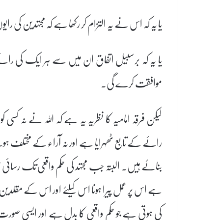
یا یہ کہ اس نے یہ التزام کر رکھا ہے کہ مجتہدین کی 
یا یہ کہ برسبیل اتفاق ان میں سے ہر ایک کی ر
موافقت کرے گی۔
لیکن فرقہ امامیہ کا نظریہ یہ ہے کہ اللہ نے نہ کسی ک
رائے کے تابع ٹھہرایا ہے اور نہ آراء کے مختلف ہو
بنائے ہیں۔ البتہ جب مجتہد کی حکم واقعی تک رسائی نہ
ہے اس پر عمل پیرا ہونا اس کیلئے اور اس کے مقلدین
کی ہوتی ہے جو حکم واقعی کا بدل ہے اور ایسی صورت 