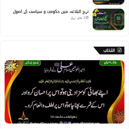
نہج البلاغہ میں حکومت و سیاست کے اصول
2 ہفتے پہلے
انتخاب
2
5
0
۔
ا
ح
س
ا
ن