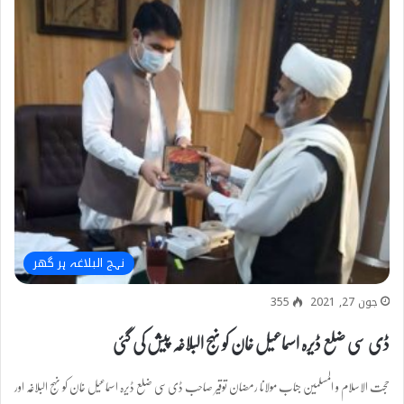
نہج البلاغہ ہر گھر
جون 27, 2021
355
ڈی سی ضلع ڈیرہ اسماعیل خان کو نہج البلاغہ پیش کی گئی
حجت الاسلام و المسلمین جناب مولانا رمضان توقیر صاحب ڈی سی ضلع ڈیرہ اسماعیل خان کو نہج البلاغہ اور