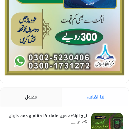
نیا اضافہ
مقبول
نہج البلاغہ میں علماء کا مقام و ذمہ داریاں
2 دن پہلے