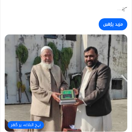
صحیفہ…
مزید پڑھیں
نہج البلاغہ ہر گھر