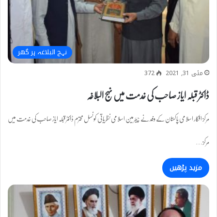
نہج البلاغہ ہر گھر
مئی 31, 2021
372
ڈاکٹر قبلہ ایاز صاحب کی خدمت میں نہج البلاغہ
مرکز افکار اسلامی پاکستان کے وفد نے چیئرمین اسلامی نظریاتی کونسل محترم ڈاکٹر قبلہ ایاز صاحب کی خدمت میں
مرکز…
مزید پڑھیں