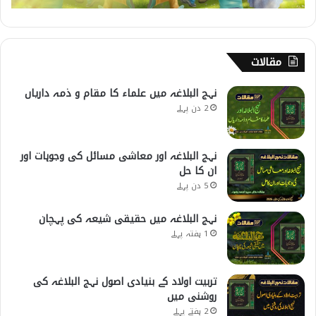
مقالات
نہج البلاغہ میں علماء کا مقام و ذمہ داریاں
2 دن پہلے
نہج البلاغہ اور معاشی مسائل کی وجوہات اور
ان کا حل
5 دن پہلے
نہج البلاغہ میں حقیقی شیعہ کی پہچان
1 ہفتہ پہلے
تربیت اولاد کے بنیادی اصول نہج البلاغہ کی
روشنی میں
2 ہفتے پہلے