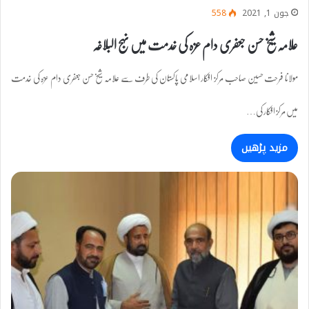
جون 1, 2021
558
علامہ شیخ حسن جعفری دام عزہ کی خدمت میں نہج البلاغہ
مولانا فرحت حسین صاحب مرکز افکار اسلامی پاکستان کی طرف سے علامہ شیخ حسن جعفری دام عزہ کی خدمت
میں مرکز افکار کی…
مزید پڑھیں