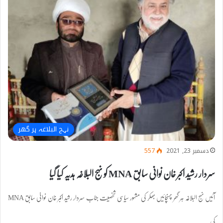
نہج البلاغہ ہر گھر
دسمبر 23, 2021
557
سردار رشید اکبر خان نوانی سابق MNA کو نہج البلاغہ ہدیہ کیا گیا
آئیں نہج البلاغہ ہر گھر پہنچائیں بھکر کی مشہور سیاسی شخصیت جناب سردار رشید اکبر خان نوانی سابق MNA
کی…