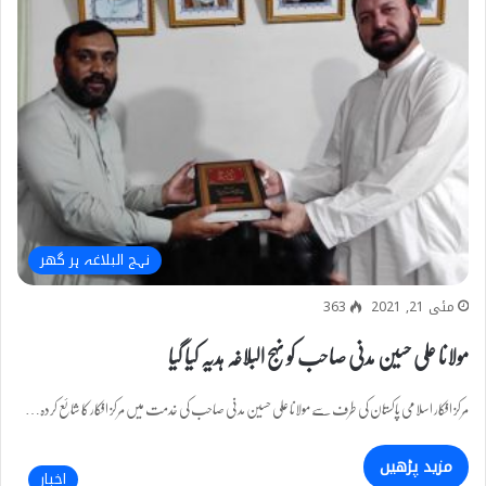
نہج البلاغہ ہر گھر
مئی 21, 2021
363
مولانا علی حسین مدنی صاحب کو نہج البلاغہ ہدیہ کیا گیا
مرکز افکار اسلامی پاکستان کی طرف سے مولانا علی حسین مدنی صاحب کی خدمت میں مرکز افکار کا شائع کردہ…
مزید پڑھیں
اخبار