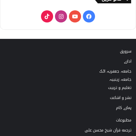
T
I
Y
F
i
n
o
a
k
s
u
c
سرورق
T
t
T
e
ادارے
o
a
u
b
جامعہ جعفریہ اٹک
k
g
b
o
جامعہ زینبیہ
تعلیم و تربیت
r
e
o
نشر و اشاعت
a
k
ہمارے کام
m
مطبوعات
ترجمه قرآن شیخ محسن علی