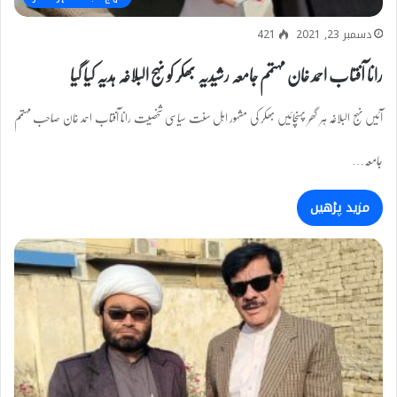
دسمبر 23, 2021
421
رانا آفتاب احمد خان مہتمم جامعہ رشیدیہ بھکر کو نہج البلاغہ ہدیہ کیا گیا
آئیں نہج البلاغہ ہر گھر پہنچائیں بھکر کی مشہور اہل سنت سیاسی شخصیت رانا آفتاب احمد خان صاحب مہتمم
جامعہ…
مزید پڑھیں