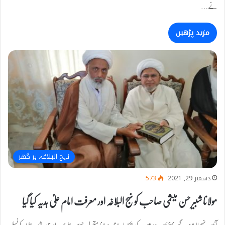
نے…
مزید پڑھیں
نہج البلاغہ ہر گھر
دسمبر 29, 2021
573
مولانا شبیر حسن میثمی صاحب کو نہج البلاغہ اور معرفت امام علیؑ ہدیہ کیا گیا
آئیں نہج البلاغہ ہر گھر پہنچائیں چیئرمین مرکز افکار اسلامی مولانا مقبول حسین علوی دام ظلہ شیعہ علماء کونسل