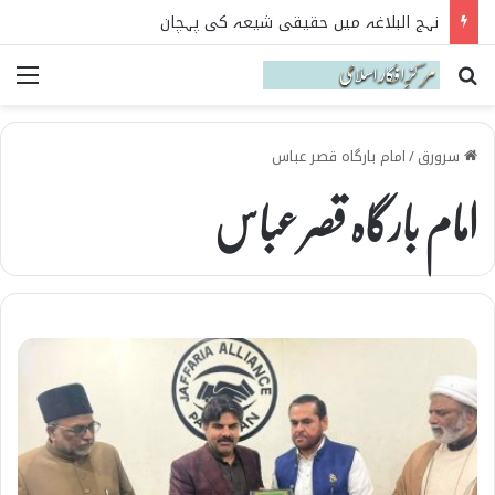
تربیت اولاد کے بنیادی اصول نہج البلاغہ کی روشنی میں
Search for
می
سرورق
/
امام بارگاہ قصر عباس
امام بارگاہ قصر عباس