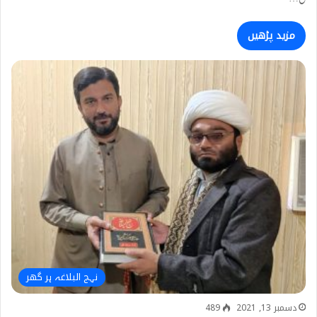
مزید پڑھیں
نہج البلاغہ ہر گھر
دسمبر 13, 2021
489