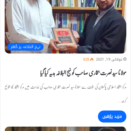
نہج البلاغہ ہر گھر
جولائی 19, 2021
628
مولانا سید نصرت بخاری صاحب کو نہج البلاغہ ہدیہ کیا گیا
مرکز افکار اسلامی پاکستان کی طرف سے مولانا سید نصرت بخاری صاحب کی خدمت میں مرکز افکار کا شائع
کردہ…
مزید پڑھیں