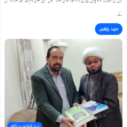
کے…
مزید پڑھیں
نہج البلاغہ ہر گھر