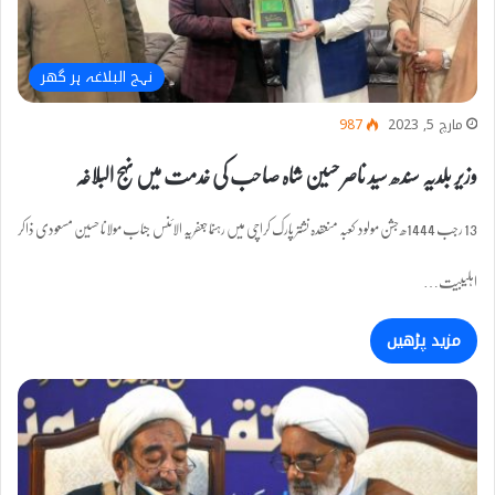
نہج البلاغہ ہر گھر
مارچ 5, 2023
987
وزیر بلدیہ سندھ سید ناصر حسین شاہ صاحب کی خدمت میں نہج البلاغہ
13 رجب 1444ھ جشن مولود کعبہ منعقدہ نشتر پارک کراچی میں رہنما جعفریہ الائنس جناب مولانا حسین مسعودی ذاکر
اہلیبیت…
مزید پڑھیں