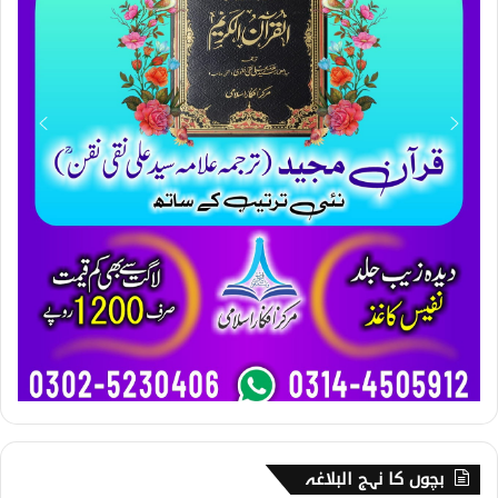
بچوں کا نہج البلاغہ