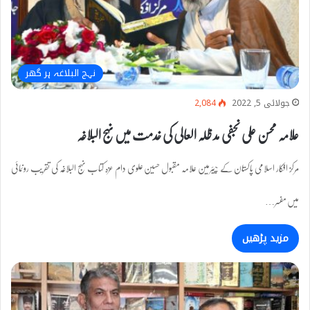
نہج البلاغہ ہر گھر
جولائی 5, 2022
2,084
علامہ محسن علی نجفی مد ظلہ العالی کی خدمت میں نہج البلاغہ
مرکز افکار اسلامی پاکستان کے چیئرمین علامہ مقبول حسین علوی دام عزہ کتاب نہج البلاغہ کی تقریب رونمائی
میں مفسر…
مزید پڑھیں