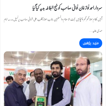
سردار احمد نواز خان نوانی صاحب کو نہج البلاغہ ہدیہ کیا گیا
آئیں کلام مولا گھر گھر پہنچائیں حجت الاسلام والمسلمین جناب مولانا قلب علی شہانی صاحب پرنسپل مدرسہ امام
مہدی علیہ…
مزید پڑھیں