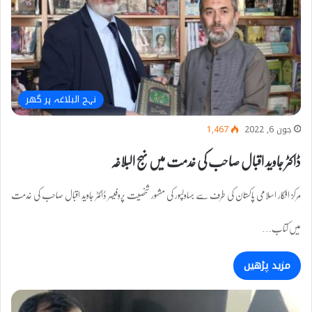
نہج البلاغہ ہر گھر
جون 6, 2022
1,467
ڈاکٹر جاوید اقبال صاحب کی خدمت میں نہج البلاغہ
مرکز افکار اسلامی پاکستان کی طرف سے بہاولپور کی مشہور شخصیت پروفیسر ڈاکٹر جاوید اقبال صاحب کی خدمت
میں کتاب…
مزید پڑھیں