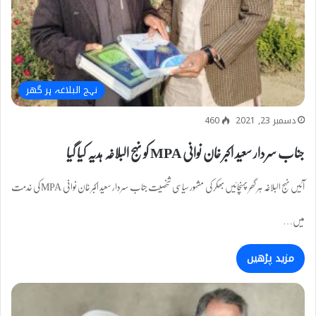
نہج البلاغہ ہر گھر
دسمبر 23, 2021
460
جناب سردار سعید اکبر خان نوانی MPA کو نہج البلاغہ ہدیہ کیا گیا
آئیں نہج البلاغہ ہر گھر پہنچائیں بھکر کی مشہور سیاسی شخصیت جناب سردار سعید اکبر خان نوانی MPA کی خدمت
میں…
مزید پڑھیں