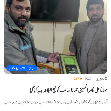
نہج البلاغہ ہر گھر
جنوری 1, 2022
737
مولانا علی ناصر الحسینی تلہاڑا صاحب کو نہج البلاغہ ہدیہ کیا گیا
آئیں نہج البلاغہ ہر گھر پہنچائیں مشہور خطیب جناب مولانا ناصر تلہاڑا صاحب کو جناب مولانا فرحت حسین صاحب