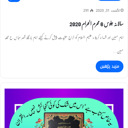
اگست 31, 2020
291
سالانہ جلوس 6 محرم الحرام 2020
امام حسین اور شہداء کربلاء علیہم السلام کو خراج عقیدت پیش کرنے کیلئے امام بارگاہ قصر عباس ع محلہ
حسین…
مزید پڑھیں